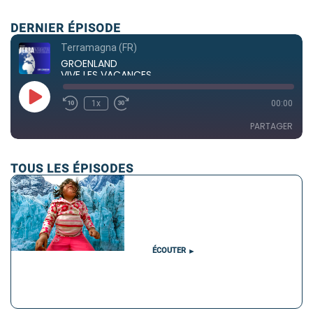
DERNIER ÉPISODE
Terramagna (FR)
GROENLAND
VIVE LES VACANCES
1x
00:00
PARTAGER
TOUS LES ÉPISODES
PARTAGER
LINK
EMBED
ÉCOUTER
►