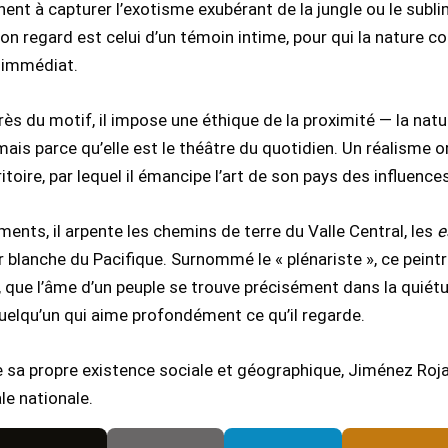
nt à capturer l’exotisme exubérant de la jungle ou le sublim
Son regard est celui d’un témoin intime, pour qui la nature c
 immédiat.
 près du motif, il impose une éthique de la proximité — la nat
 mais parce qu’elle est le théâtre du quotidien. Un réalisme o
rritoire, par lequel il émancipe l’art de son pays des influen
ents, il arpente les chemins de terre du Valle Central, les
e
r blanche du Pacifique. Surnommé le « plénariste », ce peint
 que l’âme d’un peuple se trouve précisément dans la quiétu
 quelqu’un qui aime profondément ce qu’il regarde.
 sa propre existence sociale et géographique, Jiménez Rojas 
le nationale.